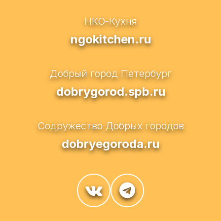
НКО-Кухня
ngokitchen.ru
Добрый город Петербург
dobrygorod.spb.ru
Содружество Добрых городов
dobryegoroda.ru