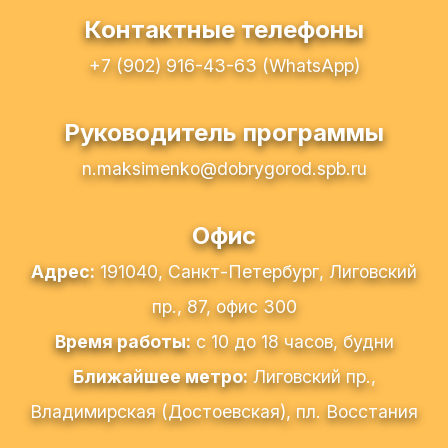
Контактные телефоны
+7 (902) 916-43-63 (WhatsApp)
Руководитель программы
n.maksimenko@dobrygorod.spb.ru
Офис
Адрес:
191040, Санкт-Петербург, Лиговский
пр., 87, офис 300
Время работы:
с 10 до 18 часов, будни
Ближайшее метро:
Лиговский пр.,
Владимирская (Достоевская), пл. Восстания