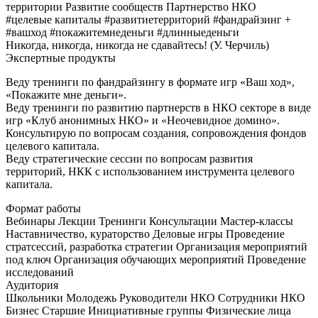
территории
Развитие сообществ
Партнерство НКО
#целевые капиталы #развитиетерриторий #фандрайзинг +
#вашход #покажитемнеденьги #длинныеденьги
Никогда, никогда, никогда не сдавайтесь! (У. Черчиль)
Экспертные продукты
Веду тренинги по фандрайзингу в формате игр «Ваш ход»,
«Покажите мне деньги».
Веду тренинги по развитию партнерств в НКО секторе в виде
игр «Клуб анонимных НКО» и «Неочевидное домино».
Консультирую по вопросам создания, сопровождения фондов
целевого капитала.
Веду стратегические сессии по вопросам развития
территорий, НКК с использованием инструмента целевого
капитала.
Формат работы
Вебинары
Лекции
Тренинги
Консультации
Мастер-классы
Наставничество, кураторство
Деловые игры
Проведение
стратсессий, разработка стратегии
Организация мероприятий
под ключ
Организация обучающих мероприятий
Проведение
исследований
Аудитория
Школьники
Молодежь
Руководители НКО
Сотрудники НКО
Бизнес
Старшие
Инициативные группы
Физические лица