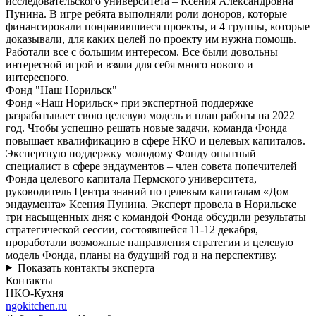
исследовательского университета – Ксения Александровна
Пунина. В игре ребята выполняли роли доноров, которые
финансировали понравившиеся проекты, и 4 группы, которые
доказывали, для каких целей по проекту им нужна помощь.
Работали все с большим интересом. Все были довольны
интересной игрой и взяли для себя много нового и
интересного.
Фонд "Наш Норильск"
Фонд «Наш Норильск» при экспертной поддержке
разрабатывает свою целевую модель и план работы на 2022
год. Чтобы успешно решать новые задачи, команда Фонда
повышает квалификацию в сфере НКО и целевых капиталов.
Экспертную поддержку молодому Фонду опытный
специалист в сфере эндаументов – член совета попечителей
Фонда целевого капитала Пермского университета,
руководитель Центра знаний по целевым капиталам «Дом
эндаумента» Ксения Пунина. Эксперт провела в Норильске
три насыщенных дня: с командой Фонда обсудили результаты
стратегической сессии, состоявшейся 11-12 декабря,
проработали возможные направления стратегии и целевую
модель Фонда, планы на будущий год и на перспективу.
Показать контакты эксперта
Контакты
НКО-Кухня
ngokitchen.ru