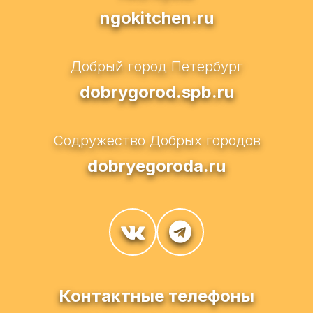
ngokitchen.ru
Добрый город Петербург
dobrygorod.spb.ru
Содружество Добрых городов
dobryegoroda.ru
Контактные телефоны