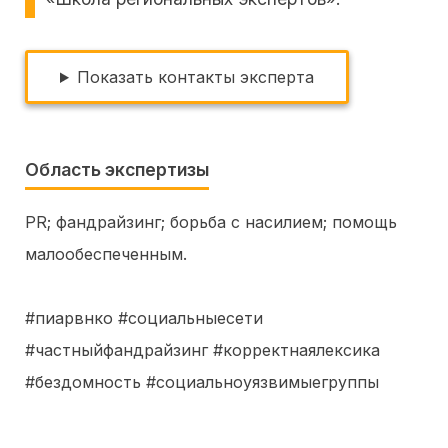
Показать контакты эксперта
Область экспертизы
PR
фандрайзинг
борьба с насилием
помощь
малообеспеченным
#пиарвнко #социальныесети
#частныйфандрайзинг #корректнаялексика
#бездомность #социальноуязвимыегруппы