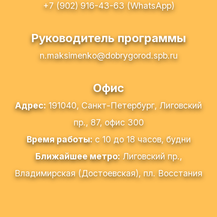
+7 (902) 916-43-63 (WhatsApp)
Руководитель программы
n.maksimenko@dobrygorod.spb.ru
Офис
Адрес:
191040, Санкт-Петербург, Лиговский
пр., 87, офис 300
Время работы:
с 10 до 18 часов, будни
Ближайшее метро:
Лиговский пр.,
Владимирская (Достоевская), пл. Восстания